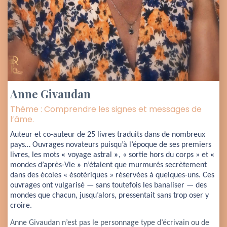
Anne Givaudan
Thème : Comprendre les signes et messages de
l’âme.
Auteur et co-auteur de 25 livres traduits dans de nombreux 
pays… Ouvrages novateurs puisqu’à l’époque de ses premiers 
livres, les mots 
« 
voyage astral 
»
, « sortie hors du corps » et 
« 
mondes d’après-Vie
 »
 n’étaient que murmurés secrètement 
dans des écoles « ésotériques » réservées à quelques-uns. Ces 
ouvrages ont vulgarisé — sans toutefois les banaliser — des 
mondes que chacun, jusqu’alors, pressentait sans trop oser y 
croire.
Anne Givaudan n’est pas le personnage type d’écrivain ou de 